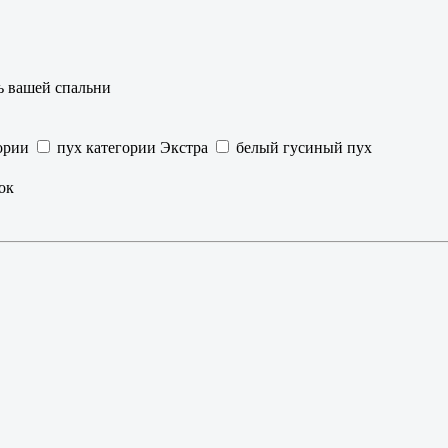
ь вашей спальни
ории
пух категории Экстра
белый гусиный пух
ок