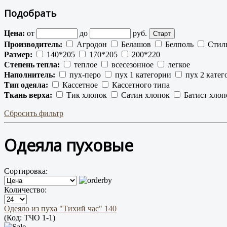
Подобрать
Цена:
от
до
руб.
Производитель:
Агродон
Белашов
Белполь
Стил
Размер:
140*205
170*205
200*220
Степень тепла:
теплое
всесезонное
легкое
Наполнитель:
пух-перо
пух 1 категории
пух 2 катег
Тип одеяла:
Кассетное
Кассетного типа
Ткань верха:
Тик хлопок
Сатин хлопок
Батист хлоп
Сбросить фильтр
Одеяла пуховые
Сортировка:
Количество:
Одеяло из пуха "Тихий час" 140
(Код:
ТЧО 1-1
)