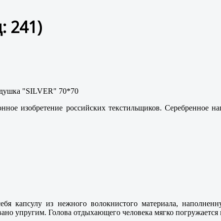
д:
241
)
ное изобретение российских текстильщиков. Серебренное нап
себя капсулу из нежного волокнистого материала, наполнен
вано упругим. Голова отдыхающего человека мягко погружается