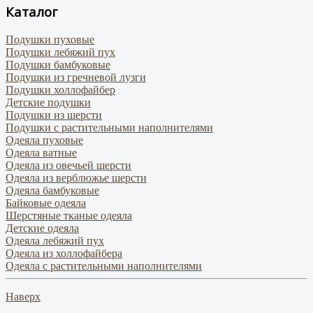
Каталог
Подушки пуховые
Подушки лебяжий пух
Подушки бамбуковые
Подушки из гречневой лузги
Подушки холлофайбер
Детские подушки
Подушки из шерсти
Подушки с растительными наполнителями
Одеяла пуховые
Одеяла ватные
Одеяла из овечьей шерсти
Одеяла из верблюжье шерсти
Одеяла бамбуковые
Байковые одеяла
Шерстяные тканые одеяла
Детские одеяла
Одеяла лебяжий пух
Одеяла из холлофайбера
Одеяла с растительными наполнителями
Наверх