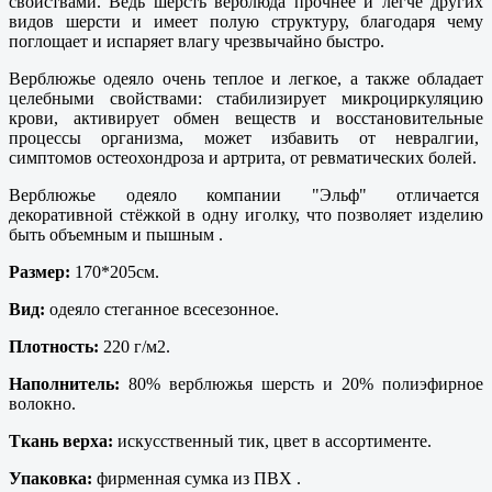
свойствами. Ведь шерсть верблюда прочнее и легче других
видов шерсти и имеет полую структуру, благодаря чему
поглощает и испаряет влагу чрезвычайно быстро.
Верблюжье одеяло очень теплое и легкое, а также обладает
целебными свойствами: стабилизирует микроциркуляцию
крови, активирует обмен веществ и восстановительные
процессы организма, может избавить от невралгии,
симптомов остеохондроза и артрита, от ревматических болей.
Верблюжье одеяло компании "Эльф" отличается
декоративной стёжкой в одну иголку, что позволяет изделию
быть объемным и пышным .
Размер:
170*205см.
Вид:
одеяло стеганное всесезонное.
Плотность:
220 г/м2.
Наполнитель:
80% верблюжья шерсть и 20% полиэфирное
волокно.
Ткань верха:
искусственный тик, цвет в ассортименте.
Упаковка:
фирменная сумка из ПВХ .