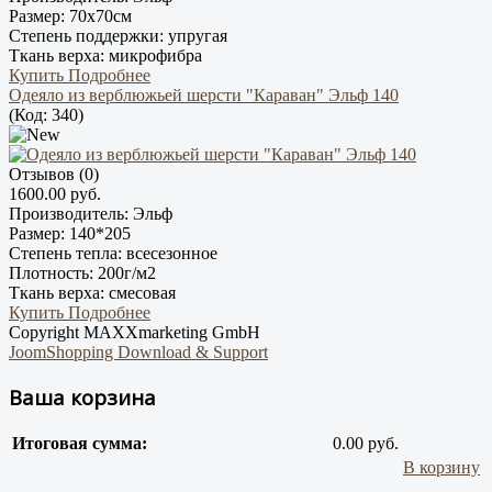
Размер:
70х70см
Степень поддержки:
упругая
Ткань верха:
микрофибра
Купить
Подробнее
Одеяло из верблюжьей шерсти "Караван" Эльф 140
(Код:
340
)
Отзывов (0)
1600.00 руб.
Производитель:
Эльф
Размер:
140*205
Степень тепла:
всесезонное
Плотность:
200г/м2
Ткань верха:
смесовая
Купить
Подробнее
Copyright MAXXmarketing GmbH
JoomShopping Download & Support
Ваша корзина
Итоговая сумма:
0.00 руб.
В корзину