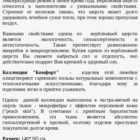
температурный режим в любое время года. Верблюжья шерсть
относится к наполнителям с уникальными свойствами.
Строение ее волосков таково, что шерсть может долго
удерживать лечебное сухое тепло, при этом хорошо пропуская
воздух.
Важными свойствами одеяла из верблюжьей шерсти
является экологичность, гипоаллергенность и
антистатичность. Также препятствует размножению
микробов и микроорганизмов. Купив одеяло из верблюжьей
шерсти Вы сможете набраться сил и отдохнуть, оно
действительно подарит Вам крепкий и здоровый сон.
Коллекция "Комфорт"
- изделия этой линейки
олицетворяют гармонию пользы натуральных компонентов с
технологичными искусственными, благодаря чему за
изделиями легко и приятно ухаживать.
Одеяла данной коллекции выполнены в экстра-мягкой на
ощупь ткани - микрофибры с эффектом персиковой кожи
("peach skin"). В сочетании с приятным бархатистым
прикосновением, эта ткань является абсолютно
гипоаллергенной и прочной, поэтому изделия прослужат
покупателю долгое время.
Размер:
140*205 см.