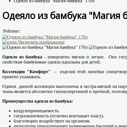
Одеяло из бамбука "Магия бамбука" 170л
Одеяло из бамбука "Магия 
Рейтинг:
Увеличить изображение
Одеяло из бамбука
- невероятно мягкое и легкое. Оно гиг
свойствам бамбуковые одеяла идеальны для детей.
Коллекция "Комфорт"
- изделия этой линейки олицетворя
приятно ухаживать.
Одеяла данной коллекции выполнены в экстра-мягкой на ощуп
ткань является абсолютно гипоаллергенной и прочной, поэтом
Преимущества одеяла из бамбука:
воздухопроницаемость.
гигроскопичность (отлично впитывает влагу).
благотворно воздействует на организм.
антисептик (предотвращает размножение бактерий и мик