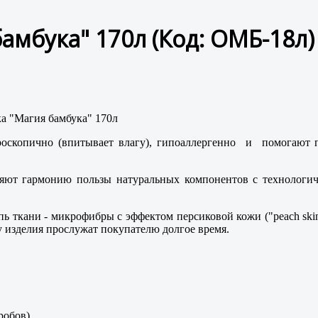
бамбука" 170л
(Код:
ОМБ-18л
)
роскопично (впитывает влагу), гипоаллергенно и помогают п
ют гармонию пользы натуральных компонентов с технологичн
ь ткани - микрофибры с эффектом персиковой кожи ("peach skin
у изделия прослужат покупателю долгое время.
робов).